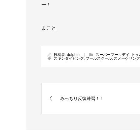
ー！
まこと
投稿者:
dolphin
スーパープールデイ
,
トゥ
スキンダイビング
,
プールスクール
,
スノーケリング
みっちり反復練習！！