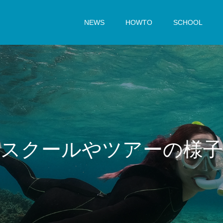
NEWS
HOWTO
SCHOOL
ス
ク
ー
ル
や
ツ
ア
ー
の
様
子