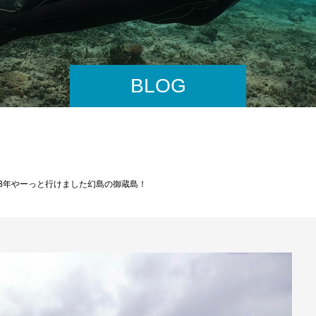
BLOG
23年やーっと行けました幻島の御蔵島！