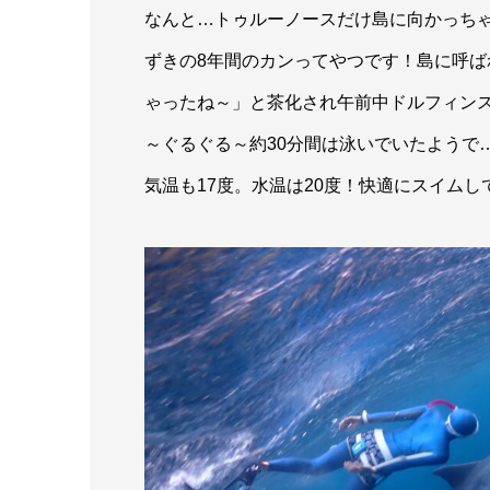
なんと…トゥルーノースだけ島に向かっち
ずきの8年間のカンってやつです！島に呼
ゃったね～」と茶化され午前中ドルフィン
～ぐるぐる～約30分間は泳いでいたようで
気温も17度。水温は20度！快適にスイム