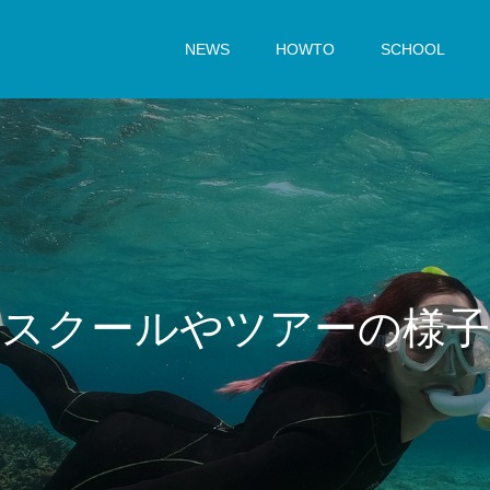
NEWS
HOWTO
SCHOOL
ス
ク
ー
ル
や
ツ
ア
ー
の
様
子