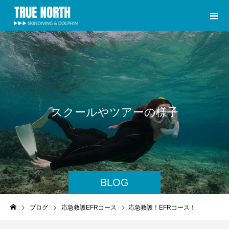
ス
ク
ー
ル
や
ツ
ア
ー
の
様
子
BLOG
ブログ
応急救護EFRコース
応急救護！EFRコース！