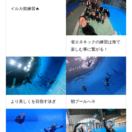
イルカ前練習🔥
省エネキックの練習は海で
楽しむ事に繋がる！
より美しくを目指す泳ぎ
朝プールへ🌞