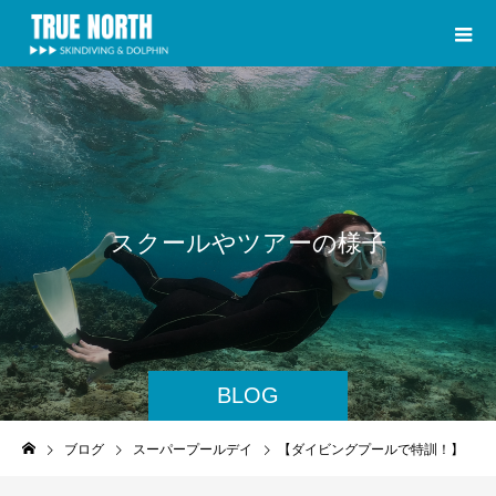
ス
ク
ー
ル
や
ツ
ア
ー
の
様
子
BLOG
ブログ
スーパープールデイ
【ダイビングプールで特訓！】