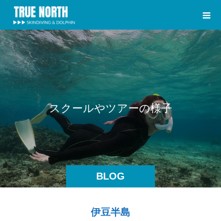
ス
ク
ー
ル
や
ツ
ア
ー
の
様
子
BLOG
伊豆半島