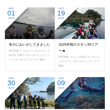
NOV
OCT
01
19
2025
2025
冬のにおいがしてきました
2025年秋のスキン39ツア
ー🔥
伊豆半島
,
トゥルーノースのスタッフ
BLOG
,
日帰りスキンダイビングツア
伊豆半島
,
スタッフ企画スキンダイビ
ー
,
スキンダイビングツアー報告
ングツアー
,
スキンダイビングツアー
報告
AUG
AUG
30
09
2025
2025