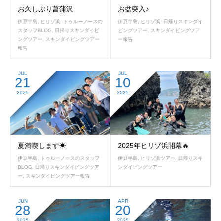
お久しぶり菖蒲沢
お盆突入♪
伊豆半島
,
ヒリゾ浜
,
トゥルーノースの
伊豆半島
,
ヒリゾ浜
,
日帰りスキンダイ
スタッフBLOG
,
日帰りスキンダイビ
ビングツアー
,
スキンダイビングツア
ングツアー
,
スキンダイビングツアー
ー報告
報告
JUL
JUL
21
10
2025
2025
夏満喫します☀
2025年ヒリゾ浜開幕🔥
伊豆半島
,
トゥルーノースのスタッフ
伊豆半島
,
ヒリゾ浜ツアー
,
日帰りスキ
BLOG
,
日帰りスキンダイビングツア
ンダイビングツアー
ー
,
スキンダイビングツアー報告
JUN
APR
28
20
2025
2025