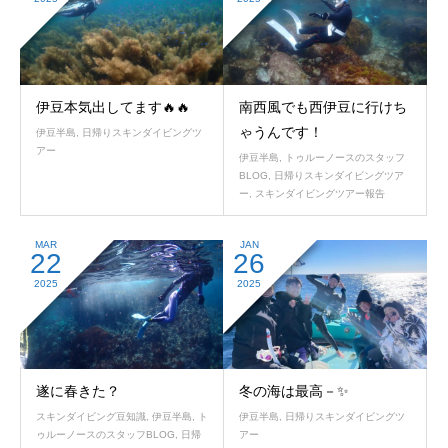
伊豆本気出してます🔥🔥
南西風でも西伊豆に行けち
ゃうんです！
伊豆半島
,
日帰りスキンダイビングツ
アー
伊豆半島
,
トゥルーノースのスタッフ
BLOG
,
日帰りスキンダイビングツア
ー
,
スキンダイビングツアー報告
MAR
JAN
22
26
2025
2025
遂に春きた？
冬の海は最高－✨
スキンダイビング豆知識
,
伊豆半島
,
ト
伊豆半島
,
日帰りスキンダイビングツ
ゥルーノースのスタッフBLOG
,
日帰
アー