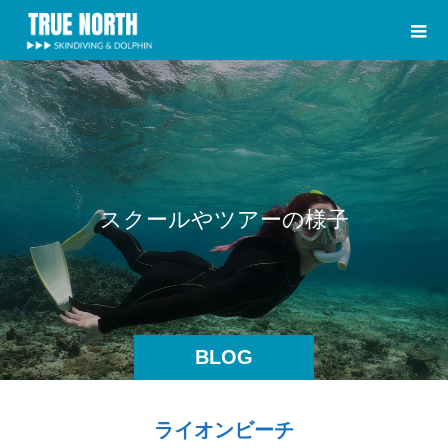
ス
ク
ー
ル
や
ツ
ア
ー
の
様
子
BLOG
ライオンビーチ