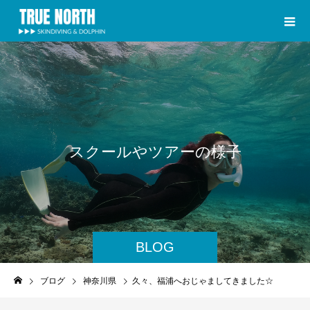
ス
ク
ー
ル
や
ツ
ア
ー
の
様
子
BLOG
ブログ
神奈川県
久々、福浦へおじゃましてきました☆