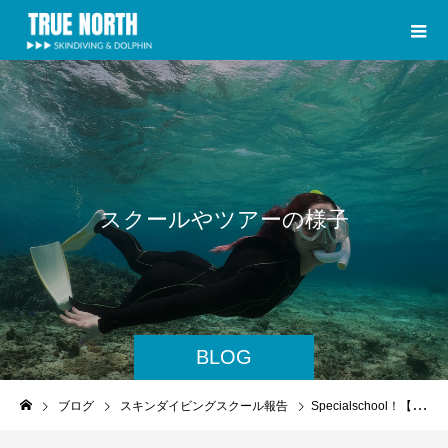
ス
ク
ー
ル
や
ツ
ア
ー
の
様
子
BLOG
ブログ
スキンダイビングスクール報告
Specialschool！【2024/12/14】