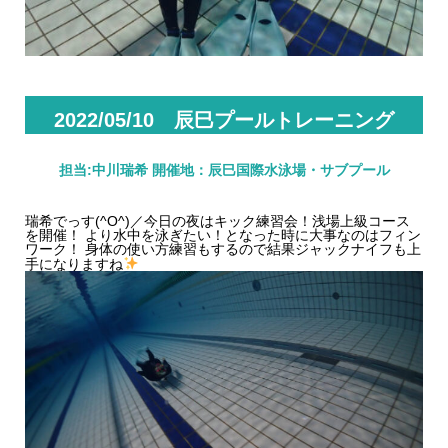
2022/05/10 辰巳プールトレーニング
担当:中川瑞希 開催地：辰巳国際水泳場・サブプール
瑞希でっす(^O^)／今日の夜はキック練習会！
浅場上級コース
を開催！ より水中を泳ぎたい！となった時に大事なのはフィン
ワーク！ 身体の使い方練習もするので結果ジャックナイフも上
手になりますね