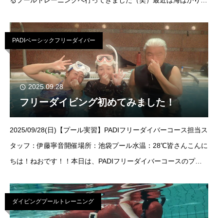
るプールトレーニングへ行ってきました（笑）最近は海ばかり出
ていたのでなんだか新鮮です|ω・)普段イルカツアーで担当して
る方々が今回は
PADIベーシックフリーダイバー
2025.09.28
フリーダイビング初めてみました！
2025/09/28(日)【プール実習】PADIフリーダイバーコース担当ス
タッフ：伊藤寧音開催場所：池袋プール水温：28℃皆さんこんに
ちは！ねおです！！本日は、PADIフリーダイバーコースのプー
ル講習を担当させていただきました！ご参加いただきました、ゲ
スト様は3
ダイビングプールトレーニング