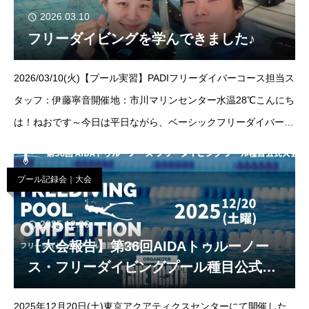
2026.03.10
フリーダイビングを学んできました♪
2026/03/10(火)【プール実習】PADIフリーダイバーコース担当ス
タッフ：伊藤寧音開催地：市川マリンセンター水温28℃こんにち
は！ねおです～今日は平日ながら、ベーシックフリーダイバーの
リクエストを頂きましたのでプールへ行ってきました！ご参加い
ただきました
プール記録会｜大会
2025.12.26
【大会報告】第36回AIDAトゥルーノー
ス・フリーダイビングプール種目公式大
会
2025年12月20日(土)東京アクアティクスセンターにて開催した