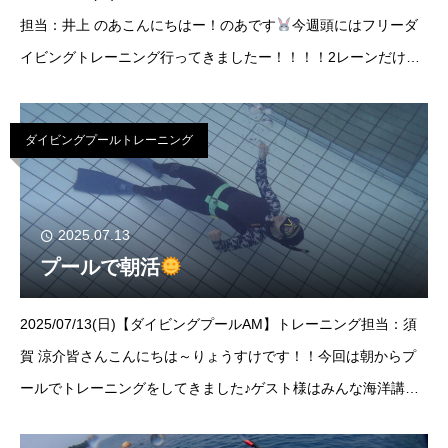
担当：井上 のあこんにちはー！のあです
今週頭にはフリーダ
イビングトレーニング行ってきましたー！！！！2レーンだけど
も今回は4名のみっしっかり自分のやりたいことができて皆さん
後半は泳ぎつかれ
ダイビングプールトレーニング
2025.07.13
プールで朝活
2025/07/13(日)【ダイビングプールAM】トレーニング担当：須
賀 涼介皆さんこんにちは～りょうすけです！！今回は朝からプ
ールでトレーニングをしてきました♪ゲスト様はみんな海洋講習
を控えているので気合が入っていましたね
2時間ひたすら潜っ