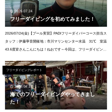
2026.07.24
フリーダイビングを初めてみました！
2026/07/24(金)【プール実習】PADIフリーダイバーコース担当ス
タッフ：伊藤寧音開催地：市川マリンセンター水温 31℃ 室温
43.6度皆さんこんにちは！ねおです～今回は、フリーダイビング
が気になる！という方から！実際にフリーダイビングをやってみ
ました！
フリーダイビングレポート
2026.07.17
海でのフリーダイビングやってきまし
た！