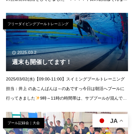
プールも混んでいなくて泳ぎやすいですね♪しかも！最近はプー
ルが安定して暖かいので寒
フリーダイビングプールトレーニング
2025.03.2
週末も開催してます！
2025/03/02(水)【09:00-11:00】スイミングプールトレーニング
担当：井上 のあこんばんは～のあですっ今日は朝活へプールに
行ってきました
9時～11時の時間帯は、サブプールが混んでな
くて集中してトレーニングができちゃいます♪最近は週末開催も
多くて、皆さん
JA
プール記録会｜大会