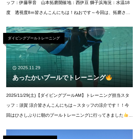
ッフ：伊藤寧音 山本拓磨開催地：西伊豆 獅子浜海況：水温18
度 透視度8ｍ皆さんこんにちは！ねおです～今回は、拓磨さん
と海洋トレーニングへ！ご参加いただきましたゲスト様は、8名
様！ご参加い
ダイビングプールトレーニング
2025.11.29
あったかいプールでトレーニング
2025/11/29(土)【ダイビングプールAM】トレーニング担当スタ
ッフ：須賀 涼介皆さんこんにちは～スタッフの涼介です！！今
回はひさしぶりに朝のプールトレーニングに行ってきました
各々暖かいプールでとことん練習が出来て良い1日の始まりにな
りま