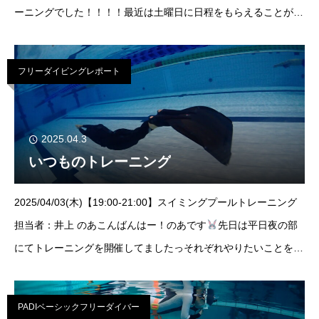
ーニングでした！！！！最近は土曜日に日程をもらえることが多
いので普段来れない方でもトレーニングができるチャンスですよ
Tru
フリーダイビングレポート
2025.04.3
いつものトレーニング
2025/04/03(木)【19:00-21:00】スイミングプールトレーニング
担当者：井上 のあこんばんはー！のあです
先日は平日夜の部
にてトレーニングを開催してましたっそれぞれやりたいことを
黙々と・・・！2時間のトレーニングはこうしてあっという間に
過ぎていくのでした
PADIベーシックフリーダイバー