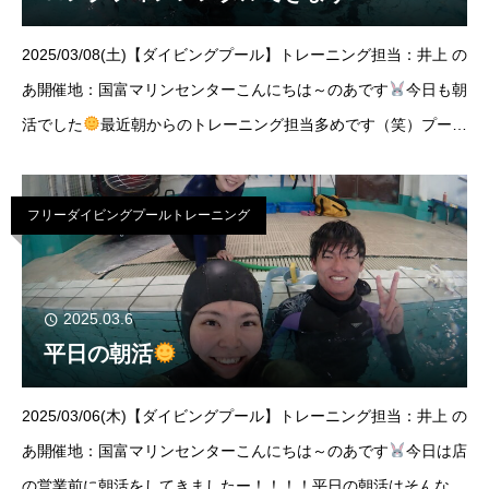
2025/03/08(土)【ダイビングプール】トレーニング担当：井上 の
あ開催地：国富マリンセンターこんにちは～のあです
今日も朝
活でした
最近朝からのトレーニング担当多めです（笑）プール
も相変わらず暖かいしぬくぬくと練習がはかどります！今回ご参
加いただいたメン
フリーダイビングプールトレーニング
2025.03.6
平日の朝活
2025/03/06(木)【ダイビングプール】トレーニング担当：井上 の
あ開催地：国富マリンセンターこんにちは～のあです
今日は店
の営業前に朝活をしてきましたー！！！！平日の朝活はそんなに