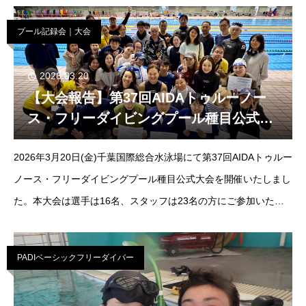
組ん
プール記録会｜大会
2026.03.20
【大会報告】第37回AIDAトゥルーノー
ス・フリーダイビングプール種目公式大
会
2026年3月20日(金)千葉国際総合水泳場にて第37回AIDAトゥルー
ノース・フリーダイビングプール種目公式大会を開催いたしまし
た。本大会は選手は16名、スタッフは23名の方にご参加いただ
きました。日頃の練習成果を遺憾なく発揮し、皆様の記憶に残る
大会となりまし
PADIベーシックフリーダイバー