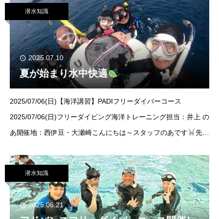
て
潜水知識
2025.07.10
夏が始まり水中快適
2025/07/06(日)【海洋講習】PADIフリーダイバーコース
2025/07/06(日)フリーダイビング海洋トレーニング担当：井上 の
あ開催地：西伊豆・大瀬崎こんにちは～スタッフのあです
先週
末は久しぶりにフリーダイビングトレーニングを担当してきまし
た！！！！この日
潜水知識
2025.06.21