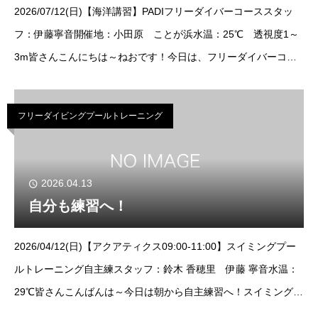
2026/07/12(日)【海洋講習】PADIフリーダイバーコーススタッ
フ：伊藤寧音開催地：小田原 ことが浜水温：25℃ 透視度1～
3m皆さんこんにちは～ねおです！今日は、フリーダイバーコー
スの海洋講習へ！今日は台風も来ており潜れるか不安がありまし
たが、うねりの影響も少
フリーダイビングプールトレーニング
2026.04.13
自分も練習へ！
2026/04/12(日)【アクアティクス09:00-11:00】スイミングプー
ルトレーニング自主練スタッフ：鈴木 香穂里 伊藤 寧音水温：
29℃皆さんこんばんは～今日は朝から自主練習へ！スイミングプ
ールトレーニングへ参加してきました！かほり＆ねおでバディを