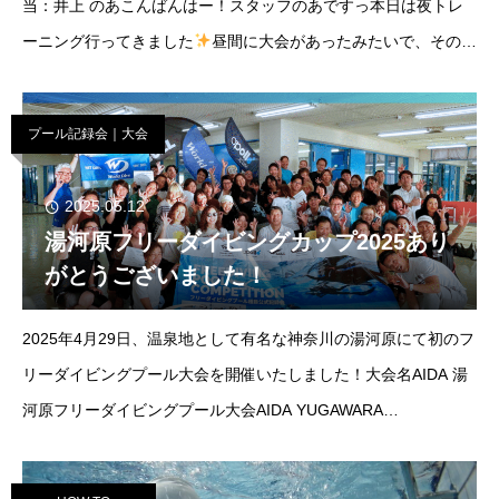
当：井上 のあこんばんはー！スタッフのあですっ本日は夜トレ
ーニング行ってきました
昼間に大会があったみたいで、その関
係なのかいつもよりプールが空いているように感じましたっスイ
ミングプ
プール記録会｜大会
2025.05.12
湯河原フリーダイビングカップ2025あり
がとうございました！
2025年4月29日、温泉地として有名な神奈川の湯河原にて初のフ
リーダイビングプール大会を開催いたしました！大会名AIDA 湯
河原フリーダイビングプール大会AIDA YUGAWARA
FREEDIVING POOL COMPETI