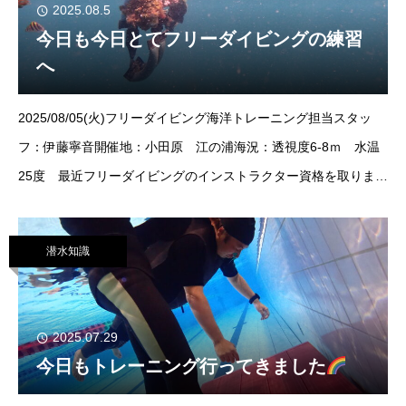
2025.08.5
今日も今日とてフリーダイビングの練習
へ
2025/08/05(火)フリーダイビング海洋トレーニング担当スタッ
フ：伊藤寧音開催地：小田原 江の浦海況：透視度6-8ｍ 水温
25度 最近フリーダイビングのインストラクター資格を取りまし
た。どうも、ねおです。本日は、フリーダイビング海洋トレーニ
ングへ進出してき
潜水知識
2025.07.29
今日もトレーニング行ってきました