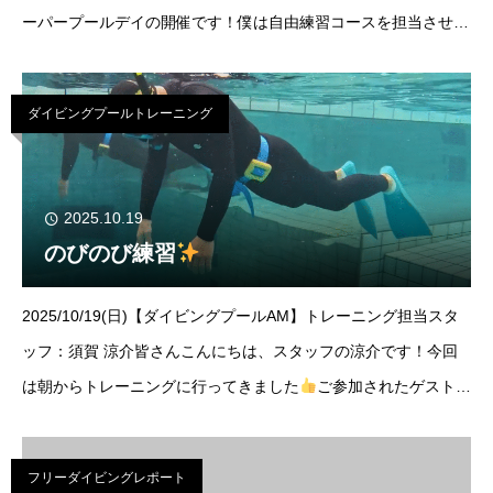
ーパープールデイの開催です！僕は自由練習コースを担当させて
頂きました
このコースは参加者一人一人が各々やりたい練習が
出
ダイビングプールトレーニング
2025.10.19
のびのび練習
2025/10/19(日)【ダイビングプールAM】トレーニング担当スタ
ッフ：須賀 涼介皆さんこんにちは、スタッフの涼介です！今回
は朝からトレーニングに行ってきました
ご参加されたゲストは
2名様！2時間のびのび練習できましたね
ジャックナイフのフ
ォ
フリーダイビングレポート