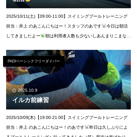
2025/10/11(土)【09:00-11:00】スイミングプールトレーニング
担当：井上 のあこんにちはー！スタッフのあです
今日は朝活
してきましたよー
朝は利用者人数も少ないしあんまりこまな
い！！！プールの為に早起きして午前中には終わるので午後から
予定が入っていても
PADIベーシックフリーダイバー
2025.10.9
イルカ前練習
2025/10/09(木)【19:00-21:00】スイミングプールトレーニング
担当：井上 のあこんにちはー！のあです
昨日は久しぶりによ