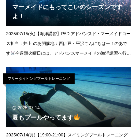
マーメイドにもってこいのシーズンです
よ！
2025/07/15(火)【海洋講習】PADIアドバンスド・マーメイドコー
ス担当：井上 のあ開催地：西伊豆・平沢こんにちはー！のあで
す
今週頭火曜日には、アドバンスマーメイドの海洋講習へ行っ
てきました
もう夏なので水温もかなり暖かく快適に水中を泳げ
ますよー！この日はまさ
フリーダイビングプールトレーニング
2025.07.14
夏もプールやってます
2025/07/14(月)【19:00-21:00】スイミングプールトレーニング