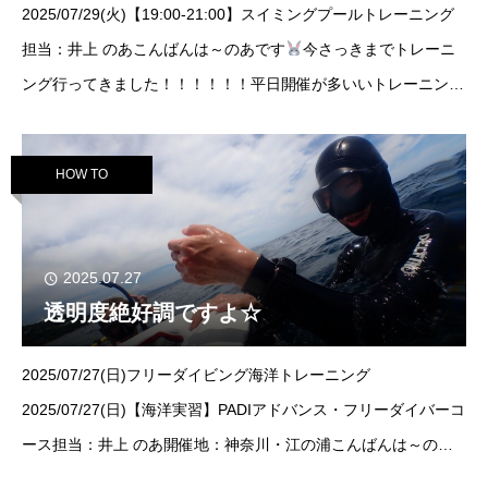
2025/07/29(火)【19:00-21:00】スイミングプールトレーニング
担当：井上 のあこんばんは～のあです
今さっきまでトレーニ
ング行ってきました！！！！！！平日開催が多いいトレーニン
グ、今時期混むことがほとんどないんですっ皆海にお熱ですから
ね☀だからこそ今プ
HOW TO
2025.07.27
透明度絶好調ですよ☆
2025/07/27(日)フリーダイビング海洋トレーニング
2025/07/27(日)【海洋実習】PADIアドバンス・フリーダイバーコ
ース担当：井上 のあ開催地：神奈川・江の浦こんばんは～のあ
です
最近は台風が発生してますね～～～変な台風で3つくらい