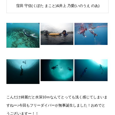
窪田 守信(くぼた まこと)&井上 乃愛(いのうえ のあ)
こんだけ綺麗だと水深10ｍなんてとっても浅く感じてしまいま
すねー♪今回もフリーダイバーが無事誕生しました！おめでと
うございますー！！