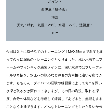
ポイント
西伊豆「獅子浜」
海況
天気：晴れ、気温：28℃、水温：27℃、透視度：
10m
今回は久々に獅子浜でのトレーニング！MAX25mまで深度を取
って久々に深めのトレーニングとなりました。浅い水深ではフ
ォームやフィンキック練習メインに、深い水深ではフリーフォ
ールや耳抜き、水圧への順応など練習の方向性に違いが出てき
ます。もちろん、ダイバーの経験や練習量によって何mを深い
水深と取るかは変わってきますが、その日の海況、取れる深
度、自分の体調などを考慮して練習してあげると、無理をする
ことなく上達できます。どんなトレーニングをしたら良いか分