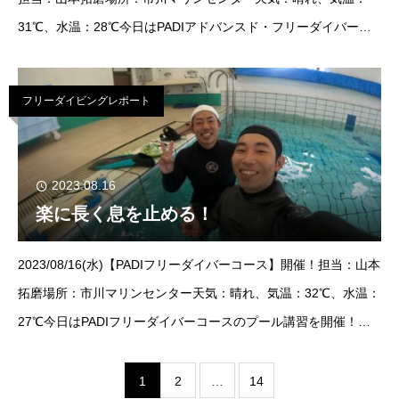
31℃、水温：28℃今日はPADIアドバンスド・フリーダイバーコ
ースのプール講習！2分30秒の息止めと、50mの平行潜水がノル
フリーダイビングレポート
2023.08.16
楽に長く息を止める！
2023/08/16(水)【PADIフリーダイバーコース】開催！担当：山本
拓磨場所：市川マリンセンター天気：晴れ、気温：32℃、水温：
27℃今日はPADIフリーダイバーコースのプール講習を開催！初
めてのフリーダイビングで最初は緊張気味でしたが、少し練習し
て
1
2
…
14