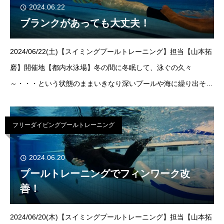
2024.06.22
ブランクがあっても大丈夫！
2024/06/22(土)【スイミングプールトレーニング】担当【山本拓
磨】開催地【都内水泳場】冬の間に冬眠して、泳ぐの久々
～・・・という状態のままいきなり深いプールや海に繰り出そう
としてませんか？スキルに不安をもったまま遊びに行くと、思わ
ぬ事故に遭う事も！？とい
フリーダイビングプールトレーニング
2024.06.20
プールトレーニングでフィンワーク改
善！
2024/06/20(木)【スイミングプールトレーニング】担当【山本拓