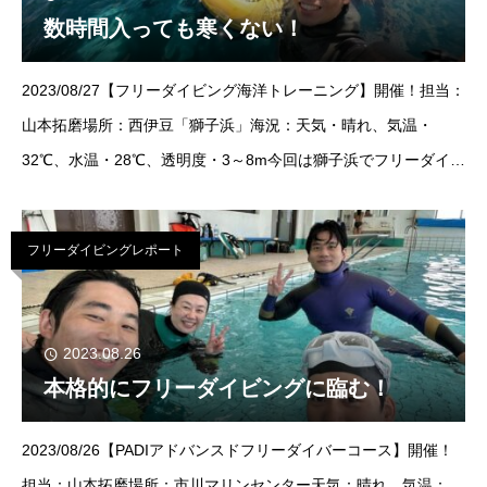
数時間入っても寒くない！
2023/08/27【フリーダイビング海洋トレーニング】開催！担当：
山本拓磨場所：西伊豆「獅子浜」海況：天気・晴れ、気温・
32℃、水温・28℃、透明度・3～8m今回は獅子浜でフリーダイビ
ング海洋トレーニングを開催！水温は28℃前後あるので、一切寒
さを感
フリーダイビングレポート
2023.08.26
本格的にフリーダイビングに臨む！
2023/08/26【PADIアドバンスドフリーダイバーコース】開催！
担当：山本拓磨場所：市川マリンセンター天気：晴れ、気温：