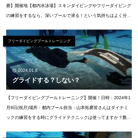
磨】開催地【都内水泳場】スキンダイビングやフリーダイビング
の練習をするなら、深いプールで潜る！という気持ちはよく分か
ります。せっかく練習するなら上手に潜れるようになるために、
潜る練習をしますよね。
フリーダイビングプールトレーニング
2024.01.8
グライドする？しない？
【フリーダイビングプールトレーニング】開催！日時：2024年1
月8日(祝月)場所：都内プール担当：山本拓磨皆さんはダイナミ
ックの練習をする時にグライドテクニックは使ってますか？数回
キックした後、その慣性を使って数メートル、フィンキックをせ
ずに進む事で酸