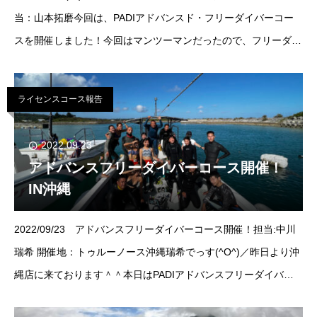
当：山本拓磨今回は、PADIアドバンスド・フリーダイバーコー
スを開催しました！今回はマンツーマンだったので、フリーダイ
バーコースの方々と一緒にスタティック！先輩フリーダイバーと
してし
ライセンスコース報告
2022.09.23
アドバンスフリーダイバーコース開催！
IN沖縄
2022/09/23 アドバンスフリーダイバーコース開催！担当:中川
瑞希 開催地：トゥルーノース沖縄瑞希でっす(^O^)／昨日より沖
縄店に来ております＾＾本日はPADIアドバンスフリーダイバー
コースを開催！！！ プールに引き続き高深度を潜るため