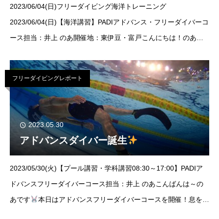
2023/06/04(日)フリーダイビング海洋トレーニング
2023/06/04(日)【海洋講習】PADIアドバンス・フリーダイバーコ
ース担当：井上 のあ開催地：東伊豆・富戸こんにちは！のあで
す
先週末の台風2号・・・、皆さんご無事でしたか？？？かな
り大きな
フリーダイビングレポート
2023.05.30
アドバンスダイバー誕生
2023/05/30(火)【プール講習・学科講習08:30～17:00】PADIア
ドバンスフリーダイバーコース担当：井上 のあこんばんは～の
あです
本日はアドバンスフリーダイバーコースを開催！息を止
めることがかなり久しぶりな2名・・・とっても心配していまし