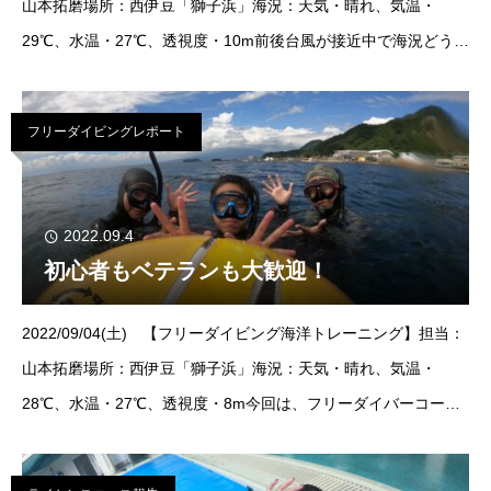
山本拓磨場所：西伊豆「獅子浜」海況：天気・晴れ、気温・
29℃、水温・27℃、透視度・10m前後台風が接近中で海況どうか
な～と思ってましたが、意外と安定した海況でした！水温もまだ
温かく
フリーダイビングレポート
2022.09.4
初心者もベテランも大歓迎！
2022/09/04(土) 【フリーダイビング海洋トレーニング】担当：
山本拓磨場所：西伊豆「獅子浜」海況：天気・晴れ、気温・
28℃、水温・27℃、透視度・8m今回は、フリーダイバーコース
の方と、アドバンス受講中の方と、マスター受講中の方と、各レ
ベルのダ