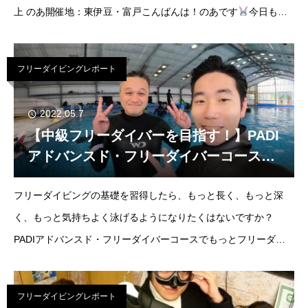
上 のあ開催地：東伊豆・富戸こんばんは！のあです
今日もと
っても暑い日でしたね汗 本当に汗が止まらない日はやっぱり海
に行きたくな
フリーダイビングレポート
2022.05.7
【中級フリーダイバーを目指す！】PADI
アドバンスド・フリーダイバーコース開
催！
フリーダイビングの基礎を習得したら、もっと長く、もっと深
く、もっと気持ちよく泳げるようになりたくはないですか？
PADIアドバンスド・フリーダイバーコースでもっとフリーダイ
ビングを楽しむためのスキルを習得しましょう！担当：山本拓磨
場所：ペガサス乗馬クラブ
フリーダイビングレポート