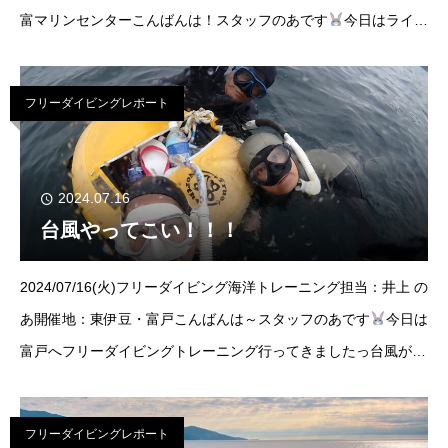
富マリンセンターこんばんは！スタッフのあです
今日はライセ
ンス講習を開催
めずらしーーーアドバンス講習を担当しました
～今回ご参加い
フリーダイビングレポート
2024.07.16
台風やってこい！！！
2024/07/16(火)フリーダイビング海洋トレーニング担当：井上 の
あ開催地：東伊豆・富戸こんばんは～スタッフのあです
今日は
富戸へフリーダイビングトレーニング行ってきましたっ台風が全
く来ない夏に突入しているせいか、水中はおかげさまでニゴニゴ
祭り13Mを越えると水温
フリーダイビングレポート