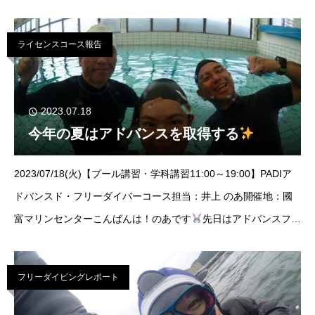
ースのプール講習！2分30秒の息止めと、50mの平行潜水がノル
ライセンスコース報告
2023.07.18
今年の夏はアドバンスを取得する
2023/07/18(火)【プール講習・学科講習11:00～19:00】PADIア
ドバンスド・フリーダイバーコース担当：井上 のあ開催地：國
富マリンセンターこんばんは！のあです
先日はアドバンスフリ
ーダイバーコースを担当してきましたよ！！！可愛い2名の生徒
さん
フリーダイビングレポート