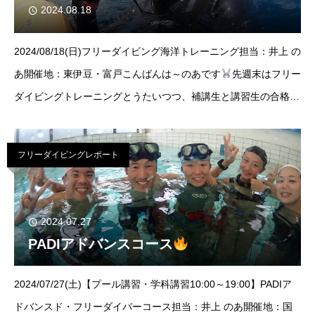
2024.08.18
2024/08/18(日)フリーダイビング海洋トレーニング担当：井上 の
あ開催地：東伊豆・富戸こんばんは～のあです
先週末はフリー
ダイビングトレーニングとうたいつつ、補講生と講習生の合格を
目指し張り切って潜ってきました
この日は透明度が15Ｍ
め
ちゃくちゃ綺麗で、台風が
フリーダイビングレポート
2024.07.27
PADIアドバンスコース
2024/07/27(土)【プール講習・学科講習10:00～19:00】PADIア
ドバンスド・フリーダイバーコース担当：井上 のあ開催地：国