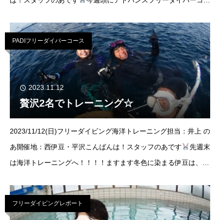
は！スタッフのあです
今週頭にアドバンスフリーダイバーコー
スを開催しました！！！！！去年の12月頃、いやもっと前かなっ
その
PADIフリーダイバーコース
2023.11.12
贅沢2名でトレーニング☆
2023/11/12(日)フリーダイビング海洋トレーニング担当：井上 の
あ開催地：西伊豆・平沢こんばんは！スタッフのあです
先週末
は海洋トレーニングへ！！！！ますます冬色に染まる伊豆は、陸
上の気温より水中の方が格段に暖かいです♨冬は透明度も上がる
のでしっか
フリーダイビングレポート