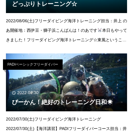
どっぷりトレーニング☆
2022/08/06(土)フリーダイビング海洋トレーニング担当：井上 の
あ開催地：西伊豆・獅子浜こんばんは！のあです
本日もやって
きました！フリーダイビング海洋トレーニング☆東風ということ
もあり、水面なぎなぎでした。流れもなくて水中は気持ちよく潜
ることもで
PADIベーシックフリーダイバー
2022.07.30
ぴーかん！絶好のトレーニング日和☀
2022/07/30(土)フリーダイビング海洋トレーニング
2022/07/30(土)【海洋講習】PADIフリーダイバーコース担当：井