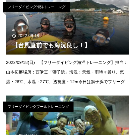
フリーダイビング海洋トレーニング
2022.09.18
【台風直前でも海況良し！】
2022/09/18(日) 【フリーダイビング海洋トレーニング】担当：
山本拓磨場所：西伊豆「獅子浜」海況：天気・雨時々曇り、気
温・26℃、水温・27℃、透視度・12m今日は獅子浜でフリーダイ
ビングトレーニングを開催しました！台風の影響が心配でした
が、意
フリーダイビングプールトレーニング