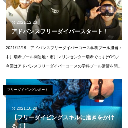
2021.12.23
アドバンスフリーダイバースタート！
2021/12/19 アドバンスフリーダイバーコース学科プール担当：
中川瑞希プール開催地：市川マリンセンター瑞希でっす(^O^)／
今回はアドバンスフリーダイバーコースの学科プール講習を開
催！受講タイミングは？というと【本格的にフリーダイビング(
フリーダイビングレポート
2021.10.28
【フリーダイビングスキルに磨きをかけ
る！】