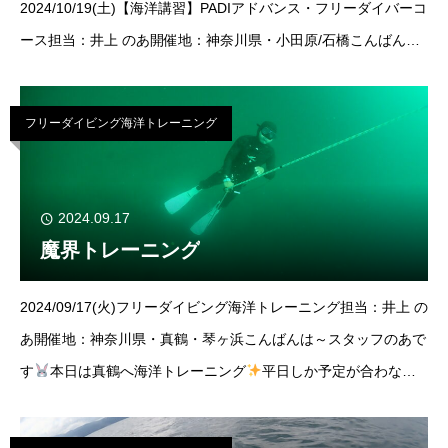
2024/10/19(土)【海洋講習】PADIアドバンス・フリーダイバーコ
ース担当：井上 のあ開催地：神奈川県・小田原/石橋こんばんは
～のあです
本日は海洋トレーニングを開催させて頂きました
水温少しずつ
フリーダイビング海洋トレーニング
2024.09.17
魔界トレーニング
2024/09/17(火)フリーダイビング海洋トレーニング担当：井上 の
あ開催地：神奈川県・真鶴・琴ヶ浜こんばんは～スタッフのあで
す
本日は真鶴へ海洋トレーニング
平日しか予定が合わない
メンバーよりリクエストを頂きましたっ昨日西伊豆でとんでもな
い透明度を食らったので、神