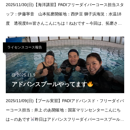
2025/11/30(日)【海洋講習】PADIフリーダイバーコース担当スタ
ッフ：伊藤寧音 山本拓磨開催地：西伊豆 獅子浜海況：水温18
度 透視度8ｍ皆さんこんにちは！ねおです～今回は、拓磨さん
と海洋トレーニングへ！ご参加いただきましたゲスト様は、8名
様！ご参加い
ライセンスコース報告
2025.11.9
アドバンスプールやってます
2025/11/09(日)【プール実習】PADIアドバンスド・フリーダイバ
ーコース担当：井上 のあ開催地：国富マリンセンターこんにち
は～のあです
昨日はアドバンスフリーダイバーコースプールへ
編開催してました
フリーダイバーの次のランクにあたるこちら