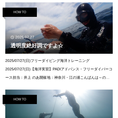
コースは勿論合格基準も
HOW TO
2025.07.27
透明度絶好調ですよ☆
2025/07/27(日)フリーダイビング海洋トレーニング
2025/07/27(日)【海洋実習】PADIアドバンス・フリーダイバーコ
ース担当：井上 のあ開催地：神奈川・江の浦こんばんは～のあ
です
最近は台風が発生してますね～～～変な台風で3つくらい
あるのをうまい具合によ
HOW TO