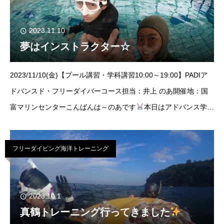
2023.11.10
夢はインストラクター☆
2023/11/10(金)【プール講習・学科講習10:00～19:00】PADIア
ドバンスド・フリーダイバーコース担当：井上 のあ開催地：国
富マリンセンターこんばんは～のあです
本日はアドバンス学科
＆プール講習を開催しました！夢は、友達を引率してフリーダイ
ビン
フリーダイビング海洋トレーニング
2023.10.1
真鶴トレーニング行ってきました