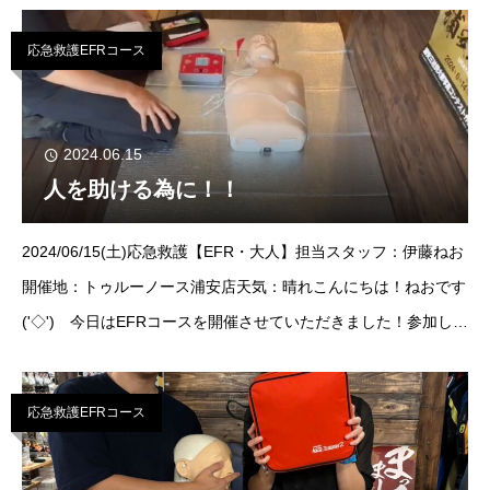
た！
応急救護EFRコース
2024.06.15
人を助ける為に！！
2024/06/15(土)応急救護【EFR・大人】担当スタッフ：伊藤ねお
開催地：トゥルーノース浦安店天気：晴れこんにちは！ねおです
('◇')ゞ今日はEFRコースを開催させていただきました！参加して
くださいましたゲストは1名！ご参加ありがとうございました！
応急救護EFRコース