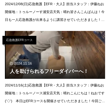
2024/12/08(日)応急救護【EFR・大人】担当スタッフ：伊藤ねお
開催地：トゥルーノーす浦安店天気：晴れ皆さんこんばんは！今
日も一人応急救護が出来るように講習させていただきました！ど
うもねおです('◇')ゞ本日はEFRコースのアップデートを行わさせ
ていただ
応急救護EFRコース
2024.11.16
人を助けられるフリーダイバーへ！
2024/11/16(土)応急救護【EFR・大人】担当スタッフ：伊藤ねお
開催地：トゥルーノース浦安店天気：晴れこんにちは！ねおです
('◇')ゞ本日はEFRコースを開催させていただきました！今回ご参
加されたゲスト様は1名様！ご参加誠にありがとうございまし