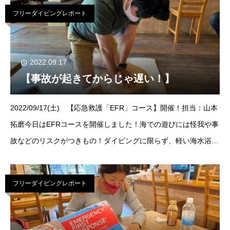
フリーダイビングレポート
2022.09.17
【事故が起きてからじゃ遅い！】
2022/09/17(土) 【応急救護「EFR」コース】開催！担当：山本
拓磨今日はEFRコースを開催しました！海での遊びには怪我や事
故などのリスクがつきもの！ダイビングに限らず、軽い海水浴や
プールですら同様のリスクがあるので、万が一に備えましょ！
フリーダイビングレポート