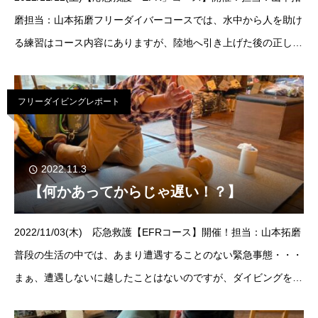
磨担当：山本拓磨フリーダイバーコースでは、水中から人を助け
る練習はコース内容にありますが、陸地へ引き上げた後の正しい
対応方法は・・・？水中から助け出した後は
フリーダイビングレポート
2022.11.3
【何かあってからじゃ遅い！？】
2022/11/03(木) 応急救護【EFRコース】開催！担当：山本拓磨
普段の生活の中では、あまり遭遇することのない緊急事態・・・
まぁ、遭遇しないに越したことはないのですが、ダイビングをす
る方はそうはいきません。陸上スポーツやレジャーと比較して