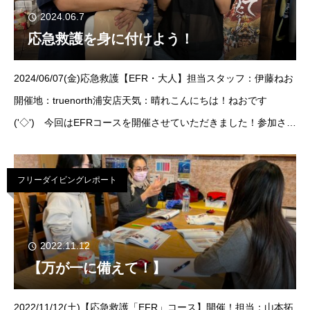
2024.06.7
応急救護を身に付けよう！
2024/06/07(金)応急救護【EFR・大人】担当スタッフ：伊藤ねお
開催地：truenorth浦安店天気：晴れこんにちは！ねおです
('◇')ゞ今回はEFRコースを開催させていただきました！参加され
たゲストは2名！ご参加ありがとうございます！皆さんは家
フリーダイビングレポート
2022.11.12
【万が一に備えて！】
2022/11/12(土)【応急救護「EFR」コース】開催！担当：山本拓