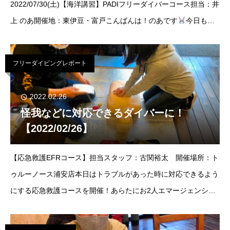
2022/07/30(土)【海洋講習】PADIフリーダイバーコース担当：井
上 のあ開催地：東伊豆・富戸こんばんは！のあです
今日もと
っても暑い日でしたね汗 本当に汗が止まらない日はやっぱり海
に行きたくな
フリーダイビングレポート
2022.02.26
怪我などに対応できるダイバーに！
【2022/02/26】
【応急救護EFRコース】担当スタッフ：古関裕太 開催場所：ト
ゥルーノース浦安店本日はトラブルがあった時に対応できるよう
にする応急救護コースを開催！あらたにお2人エマージェンシ
ー・レスポンダーになりました！ダイビング時や旅行先もちろん
日常生活の中で事