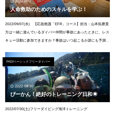
2022.09.7
人命救助のためのスキルを学ぶ！
2022/09/07(水) 【応急救護「EFR」コース】担当：山本拓磨貴
方は一緒に遊んでいるダイバー仲間が事故にあったときに、レス
キュー活動に参加できますか？事故はいつ起こるか誰にも予測は
出来ません。しかし海での事故は陸上での事故よりも起こるリ
PADIベーシックフリーダイバー
2022.07.30
ぴーかん！絶好のトレーニング日和☀
2022/07/30(土)フリーダイビング海洋トレーニング