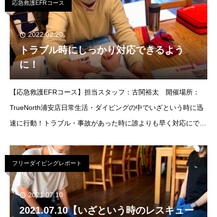
応急救護EFRコース
2022.02.20
トラブル時にしっかり対応できるよう
に！
【応急救護EFRコース】担当スタッフ：古関裕太 開催場所：
TrueNorth浦安店日常生活・ダイビングの中でいざという時に迅
速に行動！トラブル・事故があった時に誰よりも早く対応にでき
るようにしましょう！早く行動することで一人の命を救えること
も。
フリーダイビングレポート
2021.07.10
2021.07.10【いざという時のレスキュー