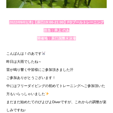
2022/09/01(木)【辰巳19:00-21:00】FDプールトレーニング
担当：井上 のあ
開催地：辰巳国際水泳場
こんばんは！のあです
昨日は大雨でしたね～
雷が鳴り響く中皆様にご参加頂きました汗
ご参加ありがとうございます！
中にはフリーダイビングの初めてトレーニングへご参加頂いた
方もいらっしゃいました
まだまだ始めたてのぴよぴよDiverですが、これからの調整が楽
しみですね♪