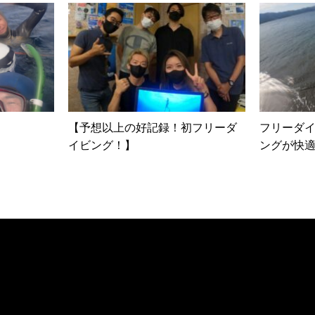
【予想以上の好記録！初フリーダ
フリーダ
イビング！】
ングが快