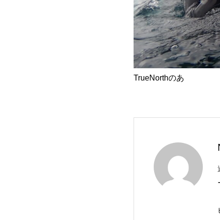
TrueNorthのあ