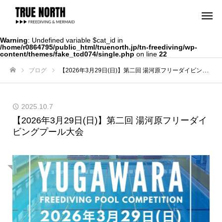
Warning
: Undefined variable $cat_id in
/home/r0864795/public_html/truenorth.jp/tn-freediving/wp-
content/themes/fake_tcd074/single.php
on line
22
ブログ
【2026年3月29日(日)】第二回 湯河原フリーダイビングプール大会
ホーム
2025.10.7
【2026年3月29日(日)】第二回 湯河原フリーダイ
ビングプール大会